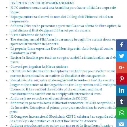
ORIENTER LES CHOIX D’AMÉNAGEMENT
El FC Andorra convocará una Asamblea para hacer oficial la compra de
Piqué
Espanya autoritza el canvi de nom del Col·legi dels Pirineus i el del seu
responsable
Andorra Telecom ha presentat aquest matí la nova oferta de fibra òptica, la
qual elimina el límit de gigues d’Internet per als usuaris.
El reto histórico de Andorra
The stunning annual FIM Awards ceremony brought the curtain down on a
spectacular weekend in Andorra
La popular firma esportiva Decathlon té previst obrir botiga al centre
d’Andorra la Vella
Revisar la fiscalitat per tenir en compte, també, la intencionalitat en el delicte
fiscal.
Conveni per impulsar la Marca Andorra
L’OCDE se félicite des efforts déployés par Andorre pour s’adapter aux
normes internationales en matière de fiscalité et de transparence
Pascal Saint-Amans, assured during his visit to Andorra that the country is no
longer at the center of the Organization for Cooperation and Development
Economic It has verified the validity of the economic and fiscal
transformations carried out to comply with international laws
Andorra ja no es troba en el punt de mira de l’OCDE
Andorra: un paso más hacia la libertad económica En 2012 se aprobó la ley
de Inversión Extranjera, el primer paso para modernizar la economía del
país
El Congreso Internacional Blockchain CIBTC, celebrará su segunda edición
los días 5 y 6 de octubre en el Hotel Roc Blanc de Andorra
Andorra entre los mejores países con una presión fiscal homologada y