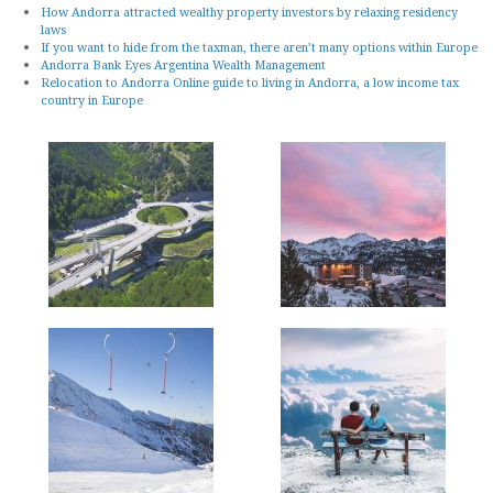
How Andorra attracted wealthy property investors by relaxing residency
laws
If you want to hide from the taxman, there aren’t many options within Europe
Andorra Bank Eyes Argentina Wealth Management
Relocation to Andorra Online guide to living in Andorra, a low income tax
country in Europe