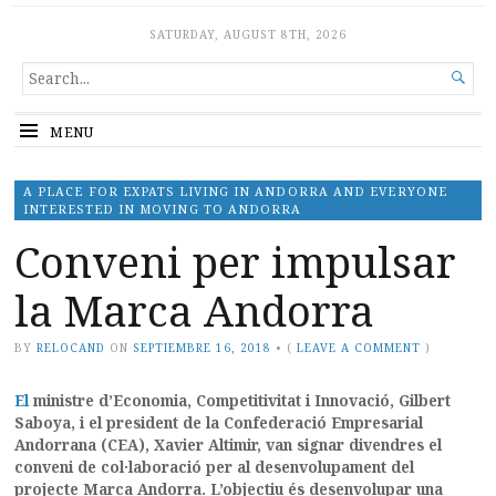
Andorra Relocation Blog. Life in
BECOMING A RESIDENT OF ANDORRA AND BENEFITING FROM
SATURDAY, AUGUST 8TH, 2026
ITS FAVOURABLE TAX POLICIES ATTRACTS BOTH PEOPLE FROM
NEIGHBOURING COUNTRIES (FRANCE AND SPAIN) BUT ALSO
Andorra is calm and very safe.
PEOPLE WITHOUT EUROPEAN NATIONALITY HOPING TO SETTLE
SEARCH

IN A COUNTRY WHICH IS GEOGRAPHICALLY & MENTALITY PART
With an excellent level of political
FOR...
OF EUROPE. MANY RUSSIANS AND MORE RECENTLY ASIAN
PEOPLE ARE INTERESTED IN ANDORRAN RESIDENCY.
and social stability. Fiscal
MENU
residents of the Principality of
Andorra can choose between two
A PLACE FOR EXPATS LIVING IN ANDORRA AND EVERYONE
distinct statuses: – Residency
INTERESTED IN MOVING TO ANDORRA
without a work permit (category
Conveni per impulsar
A) – Residency with a work permit.
Are you interested in Andorra?.
la Marca Andorra
Call us: T.+376681010
BY
RELOCAND
ON
SEPTIEMBRE 16, 2018
•
(
LEAVE A COMMENT
)
El
ministre d’Economia, Competitivitat i Innovació, Gilbert
Saboya, i el president de la Confederació Empresarial
Andorrana (CEA), Xavier Altimir, van signar divendres el
conveni de col·laboració per al desenvolupament del
projecte Marca Andorra. L’objectiu és desenvolupar una