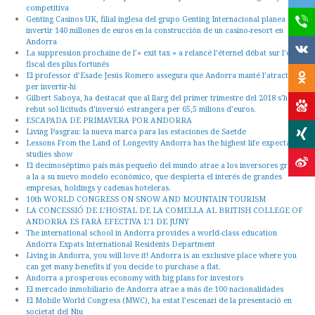
competitiva
Genting Casinos UK, filial inglesa del grupo Genting Internacional planea
invertir 140 millones de euros en la construcción de un casino-resort en
Andorra
La suppression prochaine de l’« exit tax » a relancé l’éternel débat sur l’exil
fiscal des plus fortunés
El professor d’Esade Jesús Romero assegura que Andorra manté l’atractiu
per invertir-hi
Gilbert Saboya, ha destacat que al llarg del primer trimestre del 2018 s’han
rebut sol·licituds d’inversió estrangera per 65,5 milions d’euros.
ESCAPADA DE PRIMAVERA POR ANDORRA
Living Pasgrau: la nueva marca para las estaciones de Saetde
Lessons From the Land of Longevity Andorra has the highest life expectancy,
studies show
El decimoséptimo país más pequeño del mundo atrae a los inversores gracias
a la a su nuevo modelo económico, que despierta el interés de grandes
empresas, holdings y cadenas hoteleras.
10th WORLD CONGRESS ON SNOW AND MOUNTAIN TOURISM
LA CONCESSIÓ DE L’HOSTAL DE LA COMELLA AL BRITISH COLLEGE OF
ANDORRA ES FARÀ EFECTIVA L’1 DE JUNY
The international school in Andorra provides a world-class education
Andorra Expats International Residents Department
Living in Andorra, you will love it! Andorra is an exclusive place where you
can get many benefits if you decide to purchase a flat.
Andorra a prosperous economy with big plans for investors
El mercado inmobiliario de Andorra atrae a más de 100 nacionalidades
El Mobile World Congress (MWC), ha estat l’escenari de la presentació en
societat del Niu