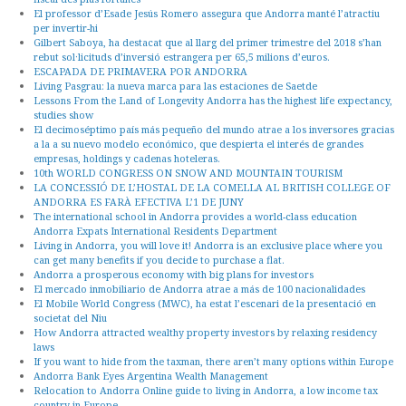
El professor d’Esade Jesús Romero assegura que Andorra manté l’atractiu
per invertir-hi
Gilbert Saboya, ha destacat que al llarg del primer trimestre del 2018 s’han
rebut sol·licituds d’inversió estrangera per 65,5 milions d’euros.
ESCAPADA DE PRIMAVERA POR ANDORRA
Living Pasgrau: la nueva marca para las estaciones de Saetde
Lessons From the Land of Longevity Andorra has the highest life expectancy,
studies show
El decimoséptimo país más pequeño del mundo atrae a los inversores gracias
a la a su nuevo modelo económico, que despierta el interés de grandes
empresas, holdings y cadenas hoteleras.
10th WORLD CONGRESS ON SNOW AND MOUNTAIN TOURISM
LA CONCESSIÓ DE L’HOSTAL DE LA COMELLA AL BRITISH COLLEGE OF
ANDORRA ES FARÀ EFECTIVA L’1 DE JUNY
The international school in Andorra provides a world-class education
Andorra Expats International Residents Department
Living in Andorra, you will love it! Andorra is an exclusive place where you
can get many benefits if you decide to purchase a flat.
Andorra a prosperous economy with big plans for investors
El mercado inmobiliario de Andorra atrae a más de 100 nacionalidades
El Mobile World Congress (MWC), ha estat l’escenari de la presentació en
societat del Niu
How Andorra attracted wealthy property investors by relaxing residency
laws
If you want to hide from the taxman, there aren’t many options within Europe
Andorra Bank Eyes Argentina Wealth Management
Relocation to Andorra Online guide to living in Andorra, a low income tax
country in Europe