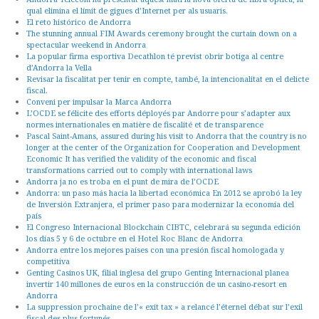
qual elimina el límit de gigues d’Internet per als usuaris.
El reto histórico de Andorra
The stunning annual FIM Awards ceremony brought the curtain down on a
spectacular weekend in Andorra
La popular firma esportiva Decathlon té previst obrir botiga al centre
d’Andorra la Vella
Revisar la fiscalitat per tenir en compte, també, la intencionalitat en el delicte
fiscal.
Conveni per impulsar la Marca Andorra
L’OCDE se félicite des efforts déployés par Andorre pour s’adapter aux
normes internationales en matière de fiscalité et de transparence
Pascal Saint-Amans, assured during his visit to Andorra that the country is no
longer at the center of the Organization for Cooperation and Development
Economic It has verified the validity of the economic and fiscal
transformations carried out to comply with international laws
Andorra ja no es troba en el punt de mira de l’OCDE
Andorra: un paso más hacia la libertad económica En 2012 se aprobó la ley
de Inversión Extranjera, el primer paso para modernizar la economía del
país
El Congreso Internacional Blockchain CIBTC, celebrará su segunda edición
los días 5 y 6 de octubre en el Hotel Roc Blanc de Andorra
Andorra entre los mejores países con una presión fiscal homologada y
competitiva
Genting Casinos UK, filial inglesa del grupo Genting Internacional planea
invertir 140 millones de euros en la construcción de un casino-resort en
Andorra
La suppression prochaine de l’« exit tax » a relancé l’éternel débat sur l’exil
fiscal des plus fortunés