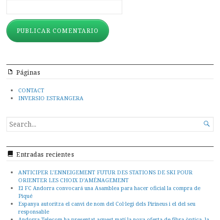
Páginas
CONTACT
INVERSIO ESTRANGERA
SEARCH

FOR...
Entradas recientes
ANTICIPER L’ENNEIGEMENT FUTUR DES STATIONS DE SKI POUR
ORIENTER LES CHOIX D’AMÉNAGEMENT
El FC Andorra convocará una Asamblea para hacer oficial la compra de
Piqué
Espanya autoritza el canvi de nom del Col·legi dels Pirineus i el del seu
responsable
Andorra Telecom ha presentat aquest matí la nova oferta de fibra òptica, la