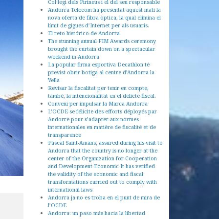
Col·legi dels Pirineus i el del seu responsable
Andorra Telecom ha presentat aquest matí la
nova oferta de fibra òptica, la qual elimina el
límit de gigues d’Internet per als usuaris.
El reto histórico de Andorra
The stunning annual FIM Awards ceremony
brought the curtain down on a spectacular
weekend in Andorra
La popular firma esportiva Decathlon té
previst obrir botiga al centre d’Andorra la
Vella
Revisar la fiscalitat per tenir en compte,
també, la intencionalitat en el delicte fiscal.
Conveni per impulsar la Marca Andorra
L’OCDE se félicite des efforts déployés par
Andorre pour s’adapter aux normes
internationales en matière de fiscalité et de
transparence
Pascal Saint-Amans, assured during his visit to
Andorra that the country is no longer at the
center of the Organization for Cooperation
and Development Economic It has verified
the validity of the economic and fiscal
transformations carried out to comply with
international laws
Andorra ja no es troba en el punt de mira de
l’OCDE
Andorra: un paso más hacia la libertad