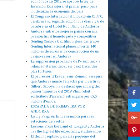
económica En 2012 se aprobó la ley de
Inversión Extranjera, el primer paso para
modernizar la economía del país
El Congreso Internacional Blockchain CIBTC,
celebrará su segunda edición los días 5 y 6 de
octubre en el Hotel Roc Blanc de Andorra
Andorra entre los mejores países con una
presión fiscal homologada y competitiva
Genting Casinos UK, filial inglesa del grupo
Genting Internacional planea invertir 140
millones de euros en la construcción de un
casino-resort en Andorra
La suppression prochaine de l’« exit tax » a
relancé l’éternel débat sur l’exil fiscal des
plus fortunés
El professor d’Esade Jesús Romero assegura
que Andorra manté l’atractiu per invertir-hi
Gilbert Saboya, ha destacat que al llarg del
primer trimestre del 2018 s’han rebut
sol·licituds d’inversió estrangera per 65,5
milions d’euros.
ESCAPADA DE PRIMAVERA POR
ANDORRA
Living Pasgrau: la nueva marca para las
estaciones de Saetde
Lessons From the Land of Longevity Andorra
has the highest life expectancy, studies show
El decimoséptimo país más pequeño del