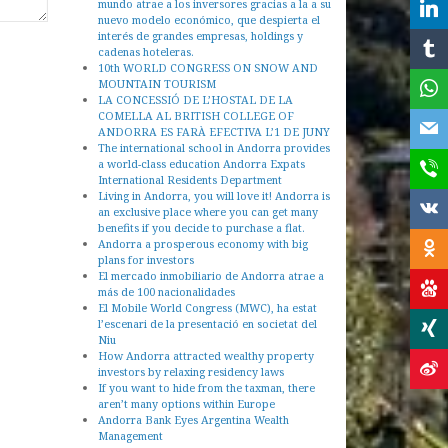
mundo atrae a los inversores gracias a la a su
nuevo modelo económico, que despierta el
interés de grandes empresas, holdings y
cadenas hoteleras.
10th WORLD CONGRESS ON SNOW AND
MOUNTAIN TOURISM
LA CONCESSIÓ DE L’HOSTAL DE LA
COMELLA AL BRITISH COLLEGE OF
ANDORRA ES FARÀ EFECTIVA L’1 DE JUNY
The international school in Andorra provides
a world-class education Andorra Expats
International Residents Department
Living in Andorra, you will love it! Andorra is
an exclusive place where you can get many
benefits if you decide to purchase a flat.
Andorra a prosperous economy with big
plans for investors
El mercado inmobiliario de Andorra atrae a
más de 100 nacionalidades
El Mobile World Congress (MWC), ha estat
l’escenari de la presentació en societat del
Niu
How Andorra attracted wealthy property
investors by relaxing residency laws
If you want to hide from the taxman, there
aren’t many options within Europe
Andorra Bank Eyes Argentina Wealth
Management