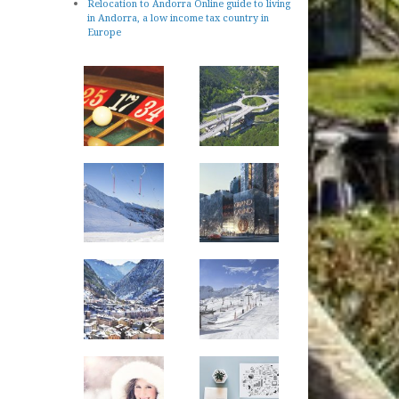
Relocation to Andorra Online guide to living
in Andorra, a low income tax country in
Europe