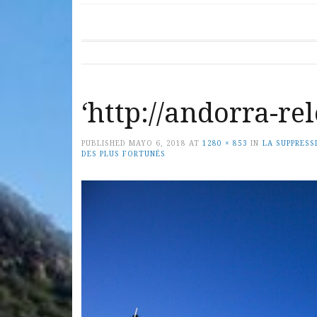
Andorra Relocati
BECOMING A RESIDENT O
COUNTRIES (FRANCE 
GEOGRAPHICALLY & ME
level of poli
Andorra can c
permit (cate
‘http://andorra-r
PUBLISHED
MAYO 6, 2018
AT
1280 × 853
IN
LA SUPPRESS
DES PLUS FORTUNÉS