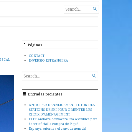
SEARCH
very safe. With an excellent
S ATTRACTS BOTH PEOPLE FROM NEIGHBOURING

OPING TO SETTLE IN A COUNTRY WHICH IS
FOR...
SIAN PEOPLE ARE INTERESTED IN ANDORRAN
ents of the Principality of
– Residency without a work
t. Are you interested in
010
Páginas
CONTACT
FISCAL
INVERSIO ESTRANGERA
SEARCH

FOR...
Entradas recientes
ANTICIPER L’ENNEIGEMENT FUTUR DES
STATIONS DE SKI POUR ORIENTER LES
CHOIX D’AMÉNAGEMENT
El FC Andorra convocará una Asamblea para
hacer oficial la compra de Piqué
Espanya autoritza el canvi de nom del