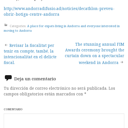
http://www.andorradifusio.ad/noticies/decathlon-preveu-
obrir-botiga-centre-andorra
Categories:
A place for expats living in Andorra and everyone interested in
moving to Andorra
Post
The stunning annual FIM
Revisar la fiscalitat per
Awards ceremony brought the
tenir en compte, també, la
navigation
curtain down on a spectacular
intencionalitat en el delicte
fiscal.
weekend in Andorra
Deja un comentario
Tu dirección de correo electrónico no será publicada.
Los
campos obligatorios están marcados con
*
COMENTARIO