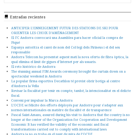
FOR...
Entradas recientes
ANTICIPER L’ENNEIGEMENT FUTUR DES STATIONS DE SKI POUR
ORIENTER LES CHOIX D’AMÉNAGEMENT
El FC Andorra convocará una Asamblea para hacer oficial la compra de
Piqué
Espanya autoritza el canvi de nom del Col·legi dels Pirineus i el del seu
responsable
Andorra Telecom ha presentat aquest matí la nova oferta de fibra òptica, la
qual elimina el límit de gigues d’Internet per als usuaris.
El reto histórico de Andorra
The stunning annual FIM Awards ceremony brought the curtain down on a
spectacular weekend in Andorra
La popular firma esportiva Decathlon té previst obrir botiga al centre
d’Andorra la Vella
Revisar la fiscalitat per tenir en compte, també, la intencionalitat en el delicte
fiscal.
Conveni per impulsar la Marca Andorra
L’OCDE se félicite des efforts déployés par Andorre pour s’adapter aux
normes internationales en matière de fiscalité et de transparence
Pascal Saint-Amans, assured during his visit to Andorra that the country is no
longer at the center of the Organization for Cooperation and Development
Economic It has verified the validity of the economic and fiscal
transformations carried out to comply with international laws
Andorra ja no es troba en el punt de mira de l’OCDE