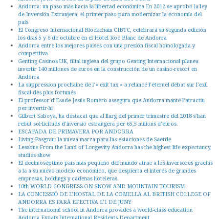
Andorra: un paso más hacia la libertad económica En 2012 se aprobó la ley
de Inversión Extranjera, el primer paso para modernizar la economía del
país
El Congreso Internacional Blockchain CIBTC, celebrará su segunda edición
los días 5 y 6 de octubre en el Hotel Roc Blanc de Andorra
Andorra entre los mejores países con una presión fiscal homologada y
competitiva
Genting Casinos UK, filial inglesa del grupo Genting Internacional planea
invertir 140 millones de euros en la construcción de un casino-resort en
Andorra
La suppression prochaine de l’« exit tax » a relancé l’éternel débat sur l’exil
fiscal des plus fortunés
El professor d’Esade Jesús Romero assegura que Andorra manté l’atractiu
per invertir-hi
Gilbert Saboya, ha destacat que al llarg del primer trimestre del 2018 s’han
rebut sol·licituds d’inversió estrangera per 65,5 milions d’euros.
ESCAPADA DE PRIMAVERA POR ANDORRA
Living Pasgrau: la nueva marca para las estaciones de Saetde
Lessons From the Land of Longevity Andorra has the highest life expectancy,
studies show
El decimoséptimo país más pequeño del mundo atrae a los inversores gracias
a la a su nuevo modelo económico, que despierta el interés de grandes
empresas, holdings y cadenas hoteleras.
10th WORLD CONGRESS ON SNOW AND MOUNTAIN TOURISM
LA CONCESSIÓ DE L’HOSTAL DE LA COMELLA AL BRITISH COLLEGE OF
ANDORRA ES FARÀ EFECTIVA L’1 DE JUNY
The international school in Andorra provides a world-class education
Andorra Expats International Residents Department