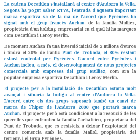
La cadena Decathlon s’instal.larà al centre d’Andorra la Vella.
Segons ha pogut saber RTVA, l’entrada d’aquesta important
marca esportiva va de la mà de l’acord que Pyrénées ha
signat amb el grup francès Auchan,
de la familia Mulliez,
propietària d’un holding empresarial en el qual hi ha marques
com Decathlon i Leroy Merlin.
De moment Auchan fa una inversió inicial de 2 milions d’euros
i tindrà el 20% de l’antic
Punt de Trobada, el 80% restant
estarà controlat per Pyrénées. L’acord entre Pyrénées i
Auchan inclou, a més, el desenvolupament de nous projectes
comercials amb empreses del grup Mulliez
, com ara la
popular empresa esportiva Decathlon i Leroy Merlin.
El projecte per a la instal.lació de Decathlon estaria molt
avançat i situaría la botiga al centre d’Andorra la Vella.
L’acord entre els dos grups suposarà també un canvi de
marca de l´hiper de l’Andorra 2000 que portarà marca
Auchan
. El projecte però està condicionat a la resoució de les
querelles que enfronten la família Cachafeiro, propietària del
Punt de Trobada, que es resisteix a deixar l´explotació del
centre comercia amb la família Mallol, propietària del
terreny, i el Grup Pyrénées.