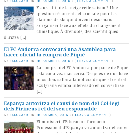
BY
RELOCAND
ON
DICIEMBRE 16, 2018
•
(
LEAVE A COMMENT
)
Y aura-t-il de la neige cette saison ? Une
question récurrente et cruciale pour les
stations de ski qui doivent désormais
s’organiser face aux effets du changement
climatique. À Grenoble, des scientifiques
d’Irstea […]
El FC Andorra convocará una Asamblea para
hacer oficial la compra de Piqué
BY
RELOCAND
ON
DICIEMBRE 16, 2018
•
(
LEAVE A COMMENT
)
La compra del FC Andorra por parte de Piqué
está cada vez más cerca. Después de que hace
unos días saltará la noticia de que el central
azulgrana estaba interesado en convertirse
[…]
Espanya autoritza el canvi de nom del Col·legi
dels Pirineus i el del seu responsable
BY
RELOCAND
ON
DICIEMBRE 9, 2018
•
(
LEAVE A COMMENT
)
El ministeri d’Educació i formació
Professional d’Espanya va autoritzar el canvi