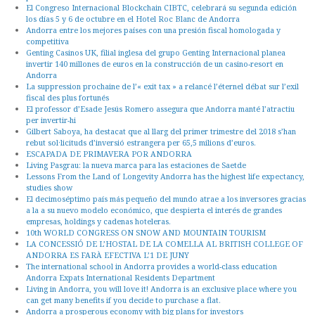
El Congreso Internacional Blockchain CIBTC, celebrará su segunda edición
los días 5 y 6 de octubre en el Hotel Roc Blanc de Andorra
Andorra entre los mejores países con una presión fiscal homologada y
competitiva
Genting Casinos UK, filial inglesa del grupo Genting Internacional planea
invertir 140 millones de euros en la construcción de un casino-resort en
Andorra
La suppression prochaine de l’« exit tax » a relancé l’éternel débat sur l’exil
fiscal des plus fortunés
El professor d’Esade Jesús Romero assegura que Andorra manté l’atractiu
per invertir-hi
Gilbert Saboya, ha destacat que al llarg del primer trimestre del 2018 s’han
rebut sol·licituds d’inversió estrangera per 65,5 milions d’euros.
ESCAPADA DE PRIMAVERA POR ANDORRA
Living Pasgrau: la nueva marca para las estaciones de Saetde
Lessons From the Land of Longevity Andorra has the highest life expectancy,
studies show
El decimoséptimo país más pequeño del mundo atrae a los inversores gracias
a la a su nuevo modelo económico, que despierta el interés de grandes
empresas, holdings y cadenas hoteleras.
10th WORLD CONGRESS ON SNOW AND MOUNTAIN TOURISM
LA CONCESSIÓ DE L’HOSTAL DE LA COMELLA AL BRITISH COLLEGE OF
ANDORRA ES FARÀ EFECTIVA L’1 DE JUNY
The international school in Andorra provides a world-class education
Andorra Expats International Residents Department
Living in Andorra, you will love it! Andorra is an exclusive place where you
can get many benefits if you decide to purchase a flat.
Andorra a prosperous economy with big plans for investors