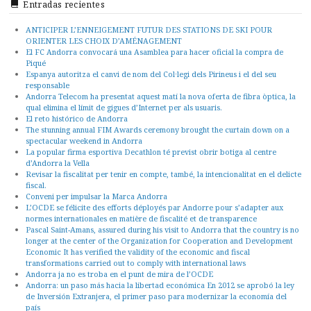
Entradas recientes
ANTICIPER L’ENNEIGEMENT FUTUR DES STATIONS DE SKI POUR
ORIENTER LES CHOIX D’AMÉNAGEMENT
El FC Andorra convocará una Asamblea para hacer oficial la compra de
Piqué
Espanya autoritza el canvi de nom del Col·legi dels Pirineus i el del seu
responsable
Andorra Telecom ha presentat aquest matí la nova oferta de fibra òptica, la
qual elimina el límit de gigues d’Internet per als usuaris.
El reto histórico de Andorra
The stunning annual FIM Awards ceremony brought the curtain down on a
spectacular weekend in Andorra
La popular firma esportiva Decathlon té previst obrir botiga al centre
d’Andorra la Vella
Revisar la fiscalitat per tenir en compte, també, la intencionalitat en el delicte
fiscal.
Conveni per impulsar la Marca Andorra
L’OCDE se félicite des efforts déployés par Andorre pour s’adapter aux
normes internationales en matière de fiscalité et de transparence
Pascal Saint-Amans, assured during his visit to Andorra that the country is no
longer at the center of the Organization for Cooperation and Development
Economic It has verified the validity of the economic and fiscal
transformations carried out to comply with international laws
Andorra ja no es troba en el punt de mira de l’OCDE
Andorra: un paso más hacia la libertad económica En 2012 se aprobó la ley
de Inversión Extranjera, el primer paso para modernizar la economía del
país