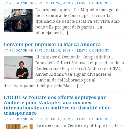
BY
RELOCAND
ON
SEPTIEMBRE 24, 2018
•
(
LEAVE A COMMENT
)
La proposta que va fer Miquel Armengol des
de la Cambra de Comerç per revisar la
tipificació de delicte fiscal va ser vista amb
bons ulls per part dels partits. Un
plantejament […]
Conveni per impulsar la Marca Andorra
BY
RELOCAND
ON
SEPTIEMBRE 16, 2018
•
(
LEAVE A COMMENT
)
El ministre d’Economia, Competitivitat i
Innovació, Gilbert Saboya, i el president de la
Confederació Empresarial Andorrana (CEA),
Xavier Altimir, van signar divendres el
conveni de col·laboració per al
desenvolupament del projecte Marca […]
L’OCDE se félicite des efforts déployés par
Andorre pour s’adapter aux normes
internationales en matière de fiscalité et de
transparence
BY
RELOCAND
ON
SEPTIEMBRE 16, 2018
•
(
LEAVE A COMMENT
)
Le directeur du Centre de politique fiscale et