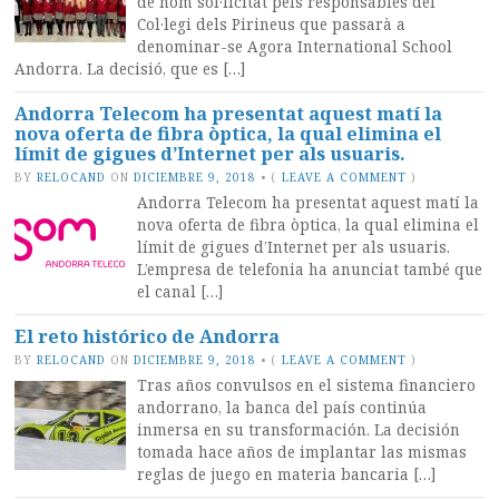
de nom sol·licitat pels responsables del
Col·legi dels Pirineus que passarà a
denominar-se Agora International School
Andorra. La decisió, que es […]
Andorra Telecom ha presentat aquest matí la
nova oferta de fibra òptica, la qual elimina el
límit de gigues d’Internet per als usuaris.
BY
RELOCAND
ON
DICIEMBRE 9, 2018
•
(
LEAVE A COMMENT
)
Andorra Telecom ha presentat aquest matí la
nova oferta de fibra òptica, la qual elimina el
límit de gigues d’Internet per als usuaris.
L’empresa de telefonia ha anunciat també que
el canal […]
El reto histórico de Andorra
BY
RELOCAND
ON
DICIEMBRE 9, 2018
•
(
LEAVE A COMMENT
)
Tras años convulsos en el sistema financiero
andorrano, la banca del país continúa
inmersa en su transformación. La decisión
tomada hace años de implantar las mismas
reglas de juego en materia bancaria […]