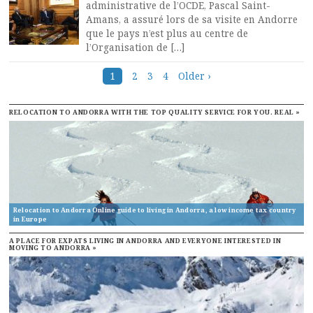
administrative de l’OCDE, Pascal Saint-
Amans, a assuré lors de sa visite en Andorre
que le pays n’est plus au centre de
l’Organisation de […]
Posts
1
2
3
4
Older ›
navigation
RELOCATION TO ANDORRA WITH THE TOP QUALITY SERVICE FOR YOU. REAL »
Relocation to Andorra Online guide to living in Andorra, a low income tax country
in Europe
A PLACE FOR EXPATS LIVING IN ANDORRA AND EVERYONE INTERESTED IN
MOVING TO ANDORRA »