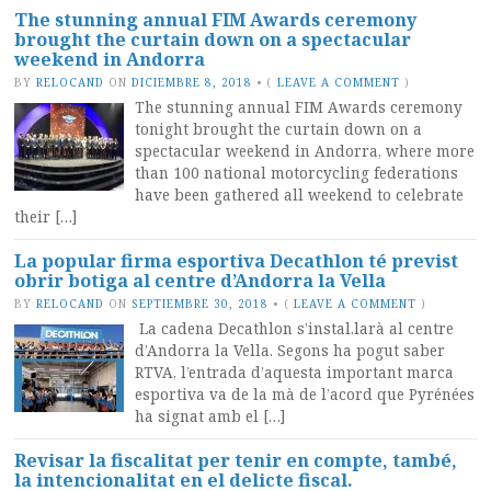
The stunning annual FIM Awards ceremony
brought the curtain down on a spectacular
weekend in Andorra
BY
RELOCAND
ON
DICIEMBRE 8, 2018
•
(
LEAVE A COMMENT
)
The stunning annual FIM Awards ceremony
tonight brought the curtain down on a
spectacular weekend in Andorra, where more
than 100 national motorcycling federations
have been gathered all weekend to celebrate
their […]
La popular firma esportiva Decathlon té previst
obrir botiga al centre d’Andorra la Vella
BY
RELOCAND
ON
SEPTIEMBRE 30, 2018
•
(
LEAVE A COMMENT
)
La cadena Decathlon s’instal.larà al centre
d’Andorra la Vella. Segons ha pogut saber
RTVA, l’entrada d’aquesta important marca
esportiva va de la mà de l’acord que Pyrénées
ha signat amb el […]
Revisar la fiscalitat per tenir en compte, també,
la intencionalitat en el delicte fiscal.