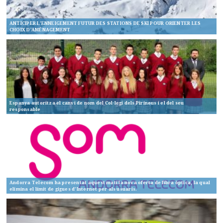
ANTICIPER L’ENNEIGEMENT FUTUR DES STATIONS DE SKI POUR ORIENTER LES
CHOIX D’AMÉNAGEMENT
Espanya autoritza el canvi de nom del Col·legi dels Pirineus i el del seu
responsable
Andorra Telecom ha presentat aquest matí la nova oferta de fibra òptica, la qual
elimina el límit de gigues d’Internet per als usuaris.