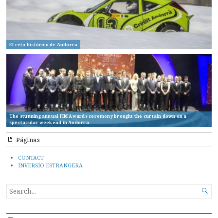
El reto histórico de Andorra
The stunning annual FIM Awards ceremony brought the curtain down on a
spectacular weekend in Andorra
Páginas
CONTACT
INVERSIO ESTRANGERA
SEARCH

FOR...